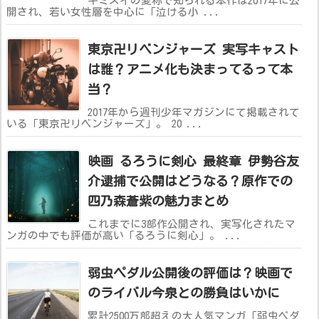
キミスイの愛称で知られる本作は2017年に公
開され、若い女性層を中心に「泣ける小 ...
東京卍リベンジャーズ 実写キャスト
は誰？アニメ化も決まってるって本
当？
2017年から週刊少年マガジンにて掲載されて
いる「東京卍リベンジャーズ」。 20 ...
映画 るろうに剣心 最終章 伊勢谷友
介逮捕で公開はどうなる？原作での
四乃森蒼紫の魅力まとめ
これまでに3部作公開され、実写化されたマ
ンガの中でも評価が高い「るろうに剣心」。 ...
弱虫ペダル公開後の評価は？映画で
のライバル今泉との勝負はいかに
累計2500万部超えの大人気マンガ「弱虫ペダ