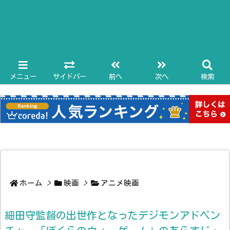
メニュー
サイドバー
前へ
次へ
検索
ホーム
>
映画
>
アニメ映画
細田守監督の出世作となったデジモンアドベン