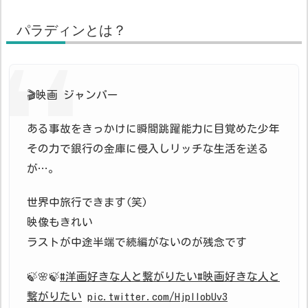
パラディンとは？
🎬映画 ジャンパー
ある事故をきっかけに瞬間跳躍能力に目覚めた少年
その力で銀行の金庫に侵入しリッチな生活を送る
が…。
世界中旅行できます(笑)
映像もきれい
ラストが中途半端で続編がないのが残念です
🍃🌸🍃
#洋画好きな人と繋がりたい
#映画好きな人と
繋がりたい
pic.twitter.com/HjpIIobUv3